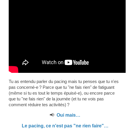
Tu as entendu parler du pacing mais tu penses que tu n'es
pas concerné-e ? Parce que tu "ne fais rien" de fatiguant
(même si tu es tout le temps épuisé-e), ou encore parce
que tu "ne fais rien" de la journée (et tu ne vois pas
comment réduire tes activités) ?
📢
Oui mais…
Le pacing, ce n'est pas "ne rien faire"…