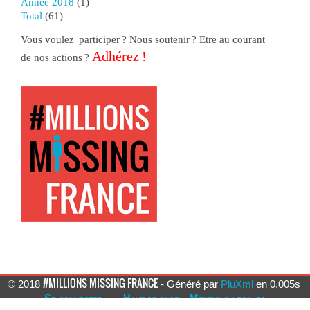
année 2018
(1)
total
(61)
Vous voulez participer ? Nous soutenir ? Etre au courant
Adhérez !
de nos actions ?
#MILLIONS MISSING FRANCE
© 2018
- Généré par
PluXml
en 0.005s
Se connecter
Haut de page
Mentions légales