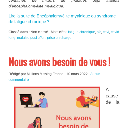
centaines de milliers de malades déjà atteints
d'encéphalomyélite myalgique.
Lire la suite de Encéphalomyélite myalgique ou syndrome
de fatigue chronique ?
Classé dans : Non classé - Mots clés :
fatigue chronique
,
sfc
,
covi
,
covid
long
,
malaise post effort
,
prise en charge
Nous avons besoin de vous !
Rédigé par Millions Missing France -
10 mars 2022
-
Aucun
commentaire
A
cause
de la