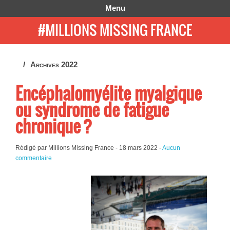
Menu
#MILLIONS MISSING FRANCE
Archives 2022
Encéphalomyélite myalgique
ou syndrome de fatigue
chronique ?
Rédigé par Millions Missing France -
18 mars 2022
-
Aucun
commentaire